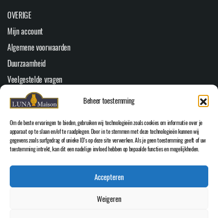
OVERIGE
Mijn account
Algemene voorwaarden
Duurzaamheid
Veelgestelde vragen
Youtube
Beheer toestemming
Cookiebeleid (EU)
Om de beste ervaringen te bieden, gebruiken wij technologieën zoals cookies om informatie over je
HOOFDMENU
apparaat op te slaan en/of te raadplegen. Door in te stemmen met deze technologieën kunnen wij
gegevens zoals surfgedrag of unieke ID's op deze site verwerken. Als je geen toestemming geeft of uw
Home
toestemming intrekt, kan dit een nadelige invloed hebben op bepaalde functies en mogelijkheden.
WEBSHOP
Accepteren
Over Luna Maison
Inspiratie
Weigeren
Contact