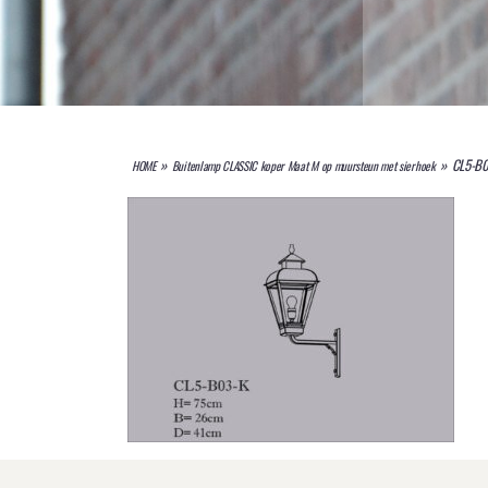
E
»
»
CL5-B0
HOME
Buitenlamp CLASSIC koper Maat M op muursteun met sierhoek