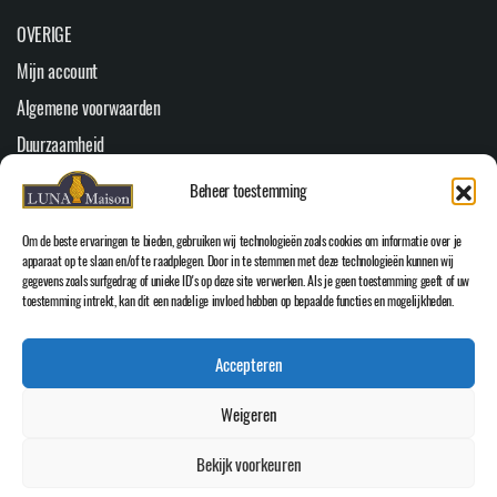
OVERIGE
Mijn account
Algemene voorwaarden
Duurzaamheid
Veelgestelde vragen
Beheer toestemming
Youtube
Om de beste ervaringen te bieden, gebruiken wij technologieën zoals cookies om informatie over je
Cookiebeleid (EU)
apparaat op te slaan en/of te raadplegen. Door in te stemmen met deze technologieën kunnen wij
gegevens zoals surfgedrag of unieke ID's op deze site verwerken. Als je geen toestemming geeft of uw
HOOFDMENU
toestemming intrekt, kan dit een nadelige invloed hebben op bepaalde functies en mogelijkheden.
Home
Accepteren
WEBSHOP
Over Luna Maison
Weigeren
Inspiratie
Bekijk voorkeuren
Contact