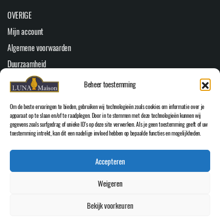
OVERIGE
Mijn account
Algemene voorwaarden
Duurzaamheid
Veelgestelde vragen
Beheer toestemming
Youtube
Om de beste ervaringen te bieden, gebruiken wij technologieën zoals cookies om informatie over je
Cookiebeleid (EU)
apparaat op te slaan en/of te raadplegen. Door in te stemmen met deze technologieën kunnen wij
gegevens zoals surfgedrag of unieke ID's op deze site verwerken. Als je geen toestemming geeft of uw
HOOFDMENU
toestemming intrekt, kan dit een nadelige invloed hebben op bepaalde functies en mogelijkheden.
Home
Accepteren
WEBSHOP
Over Luna Maison
Weigeren
Inspiratie
Bekijk voorkeuren
Contact