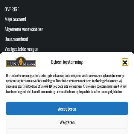
OVERIGE
Mijn account
Algemene voorwaarden
Duurzaamheid
Veelgestelde vragen
Youtube
Beheer toestemming
Cookiebeleid (EU)
Om de beste ervaringen te bieden, gebruiken wij technologieën zoals cookies om informatie over je
HOOFDMENU
apparaat op te slaan en/of te raadplegen. Door in te stemmen met deze technologieën kunnen wij
gegevens zoals surfgedrag of unieke ID's op deze site verwerken. Als je geen toestemming geeft of uw
Home
toestemming intrekt, kan dit een nadelige invloed hebben op bepaalde functies en mogelijkheden.
WEBSHOP
Accepteren
Over Luna Maison
Inspiratie
Weigeren
Contact