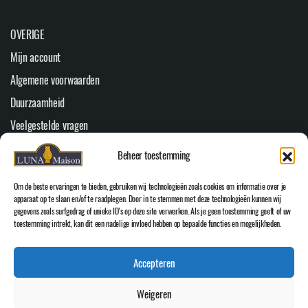
OVERIGE
Mijn account
Algemene voorwaarden
Duurzaamheid
Veelgestelde vragen
Youtube
Beheer toestemming
Cookiebeleid (EU)
Om de beste ervaringen te bieden, gebruiken wij technologieën zoals cookies om informatie over je
HOOFDMENU
apparaat op te slaan en/of te raadplegen. Door in te stemmen met deze technologieën kunnen wij
gegevens zoals surfgedrag of unieke ID's op deze site verwerken. Als je geen toestemming geeft of uw
Home
toestemming intrekt, kan dit een nadelige invloed hebben op bepaalde functies en mogelijkheden.
WEBSHOP
Accepteren
Over Luna Maison
Inspiratie
Weigeren