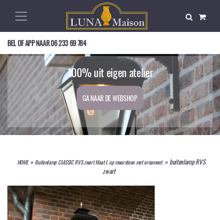
BEL OF APP NAAR
06 233 69 784
Op zoek naar een mooie buitenlamp?
Exclusief, nostalgisch, en duurzaam!
100% uit eigen atelier
GA NAAR DE WEBSHOP
GA NAAR DE WEBSHOP
GA NAAR DE WEBSHOP
»
»
buitenlamp RVS
HOME
Buitenlamp CLASSIC RVS zwart Maat L op muursteun met ornament
zwart