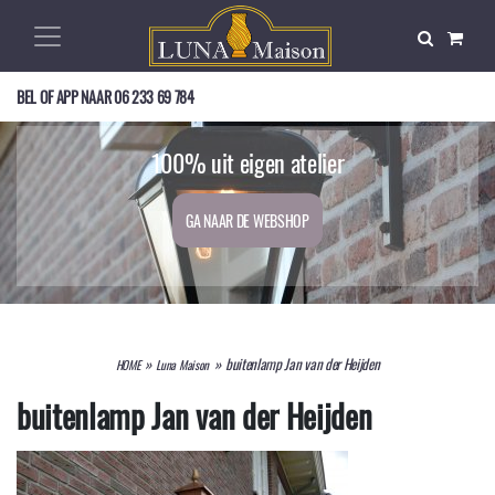
BEL OF APP NAAR
06 233 69 784
Op zoek naar een mooie buitenlamp?
Exclusief, nostalgisch, en duurzaam!
100% uit eigen atelier
GA NAAR DE WEBSHOP
GA NAAR DE WEBSHOP
GA NAAR DE WEBSHOP
»
»
buitenlamp Jan van der Heijden
HOME
Luna Maison
buitenlamp Jan van der Heijden