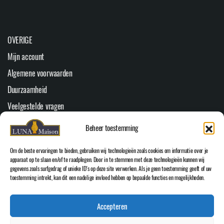
OVERIGE
Mijn account
Algemene voorwaarden
Duurzaamheid
Veelgestelde vragen
Youtube
Beheer toestemming
Cookiebeleid (EU)
Om de beste ervaringen te bieden, gebruiken wij technologieën zoals cookies om informatie over je
HOOFDMENU
apparaat op te slaan en/of te raadplegen. Door in te stemmen met deze technologieën kunnen wij
gegevens zoals surfgedrag of unieke ID's op deze site verwerken. Als je geen toestemming geeft of uw
Home
toestemming intrekt, kan dit een nadelige invloed hebben op bepaalde functies en mogelijkheden.
WEBSHOP
Accepteren
Over Luna Maison