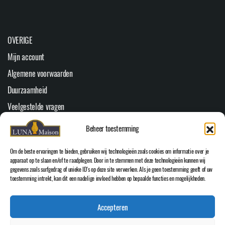
OVERIGE
Mijn account
Algemene voorwaarden
Duurzaamheid
Veelgestelde vragen
Youtube
Beheer toestemming
Cookiebeleid (EU)
Om de beste ervaringen te bieden, gebruiken wij technologieën zoals cookies om informatie over je
HOOFDMENU
apparaat op te slaan en/of te raadplegen. Door in te stemmen met deze technologieën kunnen wij
gegevens zoals surfgedrag of unieke ID's op deze site verwerken. Als je geen toestemming geeft of uw
Home
toestemming intrekt, kan dit een nadelige invloed hebben op bepaalde functies en mogelijkheden.
WEBSHOP
Accepteren
Over Luna Maison