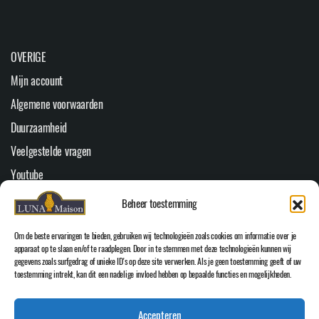
OVERIGE
Mijn account
Algemene voorwaarden
Duurzaamheid
Veelgestelde vragen
Youtube
Cookiebeleid (EU)
Beheer toestemming
HOOFDMENU
Om de beste ervaringen te bieden, gebruiken wij technologieën zoals cookies om informatie over je
apparaat op te slaan en/of te raadplegen. Door in te stemmen met deze technologieën kunnen wij
Home
gegevens zoals surfgedrag of unieke ID's op deze site verwerken. Als je geen toestemming geeft of uw
WEBSHOP
toestemming intrekt, kan dit een nadelige invloed hebben op bepaalde functies en mogelijkheden.
Over Luna Maison
Accepteren