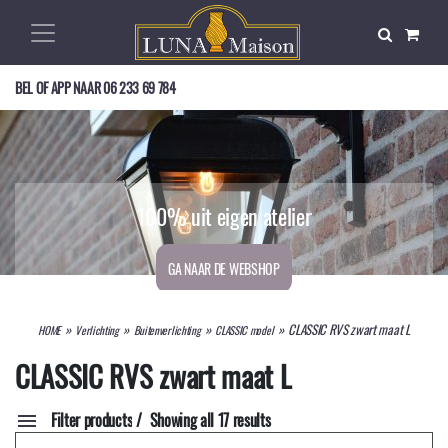
BEL OF APP NAAR
06 233 69 784
Op zoek naar een mooie buitenlamp?
Exclusief, nostalgisch, en duurzaam!
100% uit eigen atelier
GA NAAR DE WEBSHOP
GA NAAR DE WEBSHOP
GA NAAR DE WEBSHOP
»
»
»
»
CLASSIC RVS zwart maat L
HOME
Verlichting
Buitenverlichting
CLASSIC model
CLASSIC RVS zwart maat L
Filter products
Showing all 17 results