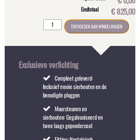
€ 0,00
Eindtotaal
€ 825,00
Binnenlamp
TOEVOEGEN AAN WINKELWAGEN
CLASSIC
koper
Maat
L
hangend
Exclusieve verlichting
aan
ketting
Compleet geleverd:
aantal
Inclusief mooie sierbouten en de
benodigde pluggen
Muursteunen en
sierbouten: Gegalvaniseerd en
twee laags gepoedercoat
Fitting: Nostalgisch