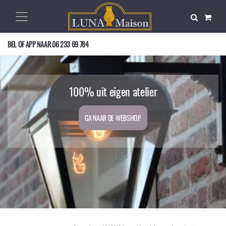
BEL OF APP NAAR
06 233 69 784
Op zoek naar een mooie buitenlamp?
Exclusief, nostalgisch, en duurzaam!
100% uit eigen atelier
GA NAAR DE WEBSHOP
GA NAAR DE WEBSHOP
GA NAAR DE WEBSHOP