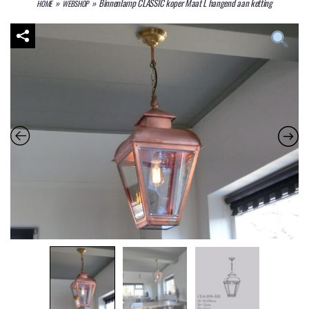
»
»
Binnenlamp CLASSIC koper Maat L hangend aan ketting
HOME
WEBSHOP