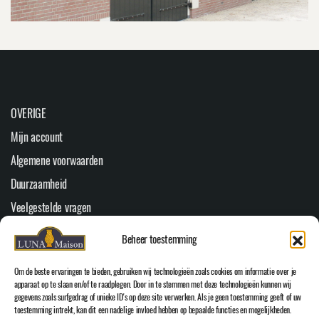
OVERIGE
Mijn account
Algemene voorwaarden
Duurzaamheid
Veelgestelde vragen
Youtube
Beheer toestemming
Cookiebeleid (EU)
Om de beste ervaringen te bieden, gebruiken wij technologieën zoals cookies om informatie over je
HOOFDMENU
apparaat op te slaan en/of te raadplegen. Door in te stemmen met deze technologieën kunnen wij
gegevens zoals surfgedrag of unieke ID's op deze site verwerken. Als je geen toestemming geeft of uw
Home
toestemming intrekt, kan dit een nadelige invloed hebben op bepaalde functies en mogelijkheden.