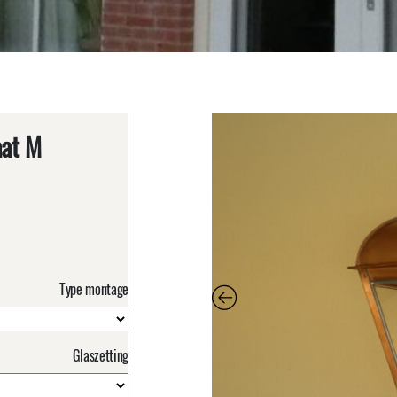
aat M
Type montage
Glaszetting