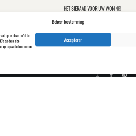
HET SIERAAD VOOR UW WONING!
Beheer toestemming
Meer over Luna Maison
GA NAAR DE WEBSHOP
aat op te slaan en/of te
Accepteren
D's op deze site
en op bepaalde functies en
HOOFDMENU
Home
WEBSHOP
Over Luna Maison
Inspiratie
Contact