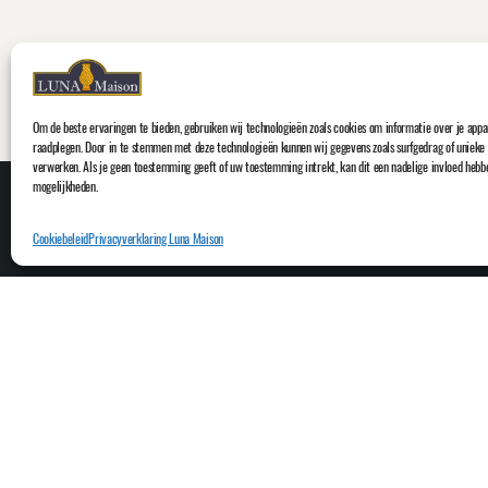
Om de beste ervaringen te bieden, gebruiken wij technologieën zoals cookies om informatie over je appar
raadplegen. Door in te stemmen met deze technologieën kunnen wij gegevens zoals surfgedrag of unieke I
verwerken. Als je geen toestemming geeft of uw toestemming intrekt, kan dit een nadelige invloed hebb
mogelijkheden.
Cookiebeleid
Privacyverklaring Luna Maison
OVERIGE
Mijn account
Algemene voorwaarden
Duurzaamheid
Veelgestelde vragen
Youtube
Cookiebeleid (EU)