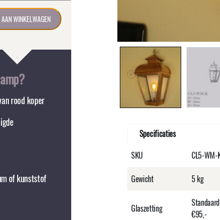
 AAN WINKELWAGEN
lamp?
van rood koper
digde
Specificaties
SKU
CL5-WM-
um of kunststof
Gewicht
5 kg
Standaard
Glaszetting
€95,-