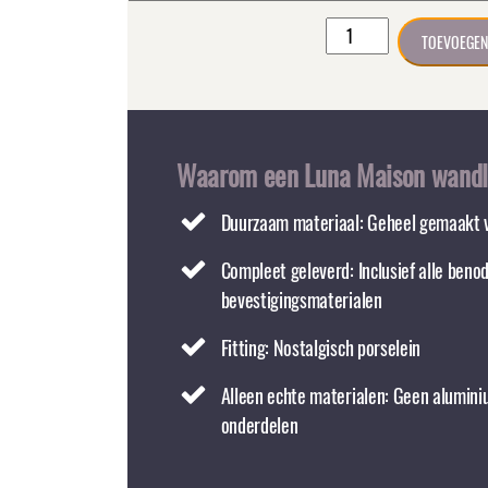
Buitenlamp
TOEVOEGEN
CLASSIC
koper
Maat
M
wandmodel
Waarom een Luna Maison wand
aantal
Duurzaam materiaal: Geheel gemaakt 
Compleet geleverd: Inclusief alle beno
bevestigingsmaterialen
Fitting: Nostalgisch porselein
Alleen echte materialen: Geen alumini
onderdelen