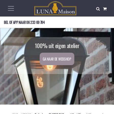
BEL OF APP NAAR
06 233 69 784
Op zoek naar een mooie buitenlamp?
Exclusief, nostalgisch, en duurzaam!
100% uit eigen atelier
GA NAAR DE WEBSHOP
GA NAAR DE WEBSHOP
GA NAAR DE WEBSHOP