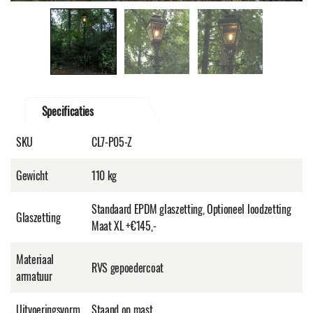
Specificaties
SKU
CL7-P05-Z
Gewicht
110 kg
Standaard EPDM glaszetting, Optioneel loodzetting
Glaszetting
Maat XL +€145,-
Materiaal
RVS gepoedercoat
armatuur
Uitvoeringsvorm
Staand op mast