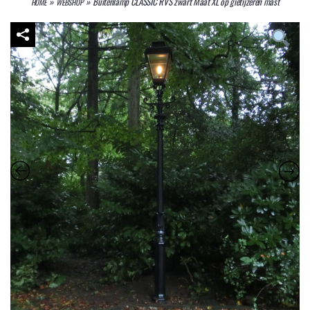
»
»
Buitenlamp CLASSIC RVS zwart Maat XL op gietijzeren mast
HOME
WEBSHOP