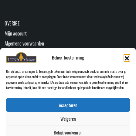
OVERIGE
Mijn account
Algemene voorwaarden
Duurzaamheid
Beheer toestemming
Veelgestelde vragen
Om de beste ervaringen te bieden, gebruiken wij technologieën zoals cookies om informatie over je
Youtube
apparaat op te slaan en/of te raadplegen. Door in te stemmen met deze technologieën kunnen wij
gegevens zoals surfgedrag of unieke ID's op deze site verwerken. Als je geen toestemming geeft of uw
Cookiebeleid (EU)
toestemming intrekt, kan dit een nadelige invloed hebben op bepaalde functies en mogelijkheden.
HOOFDMENU
Accepteren
Home
WEBSHOP
Weigeren
Over Luna Maison
Bekijk voorkeuren