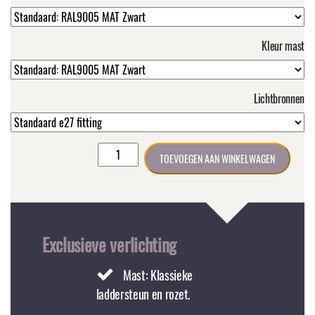
Kleur mast
Lichtbronnen
Buitenlamp
TOEVOEGEN AAN WINKELWAGEN
CLASSIC
RVS
zwart
Maat
XL
Exclusieve verlichting
op
gietijzeren
Mast: Klassieke
mast
laddersteun en rozet.
aantal