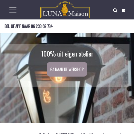
BEL OF APP NAAR
06 233 69 784
Op zoek naar een mooie buitenlamp?
Exclusief, nostalgisch, en duurzaam!
100% uit eigen atelier
GA NAAR DE WEBSHOP
GA NAAR DE WEBSHOP
GA NAAR DE WEBSHOP