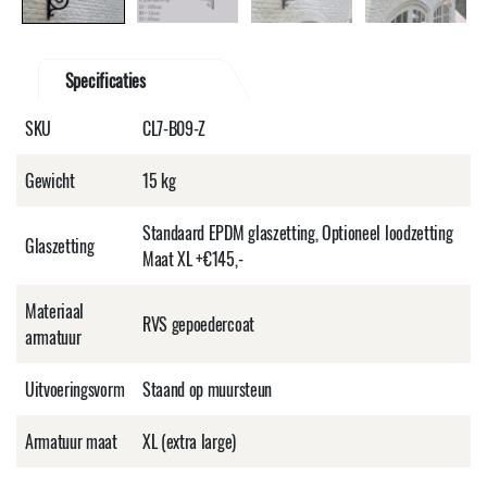
Specificaties
SKU
CL7-B09-Z
Gewicht
15 kg
Standaard EPDM glaszetting, Optioneel loodzetting
Glaszetting
Maat XL +€145,-
Materiaal
RVS gepoedercoat
armatuur
Uitvoeringsvorm
Staand op muursteun
Armatuur maat
XL (extra large)