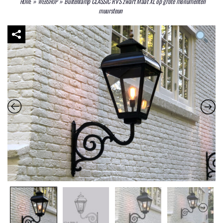
»
»
Buitenlamp CLASSIC RVS zwart Maat XL op grote monumenten
HOME
WEBSHOP
muursteun