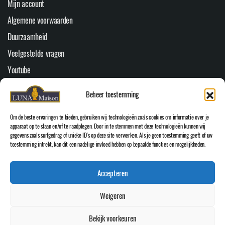
Mijn account
Algemene voorwaarden
Duurzaamheid
Veelgestelde vragen
Youtube
Cookiebeleid (EU)
Beheer toestemming
HOOFDMENU
Om de beste ervaringen te bieden, gebruiken wij technologieën zoals cookies om informatie over je
Home
apparaat op te slaan en/of te raadplegen. Door in te stemmen met deze technologieën kunnen wij
gegevens zoals surfgedrag of unieke ID's op deze site verwerken. Als je geen toestemming geeft of uw
WEBSHOP
toestemming intrekt, kan dit een nadelige invloed hebben op bepaalde functies en mogelijkheden.
Over Luna Maison
Accepteren
Inspiratie
Contact
Weigeren
Bekijk voorkeuren