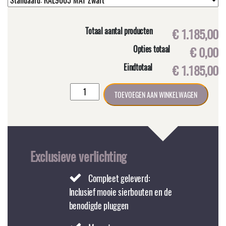
Totaal aantal producten
€ 1.185,00
Opties totaal
€ 0,00
Eindtotaal
€ 1.185,00
Buitenlamp
TOEVOEGEN AAN WINKELWAGEN
CLASSIC
RVS
zwart
Maat
XL
Exclusieve verlichting
op
grote
Compleet geleverd:
monumenten
Inclusief mooie sierbouten en de
muursteun
benodigde pluggen
aantal